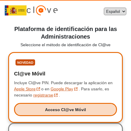
Plataforma de identificación para las
Administraciones
Seleccione el método de identificación de Cl@ve
Seleccione
NOVEDAD
Cl@ve Móvil
Clave Móvil
Incluye Cl@ve PIN.
Incluye Clave PIN.
Puede descargar la aplicación en
Apple Store
o en
Google Play
.
Para usarlo, es
necesario
registrarse
.
Acceso Cl@ve Móvil
Acceso Clave Móvil