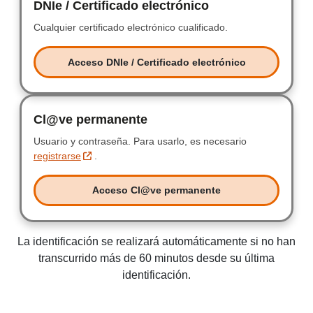
DNIe / Certificado electrónico
DNIe / Certificad
Cualquier certificado electrónico cualificado.
Cualquier certificad
Acceso DNIe / Certificado electrónico
Acceso DNIe / Certificado electr
Cl@ve permanente
Clave permanente
Usuario y contraseña.
Usuario y contraseña.
Para usarlo, es necesario
registrarse
.
Acceso Cl@ve permanente
Acceso Clave permanente
La identificación se realizará automáticamente si no han
transcurrido más de 60 minutos desde su última
identificación.