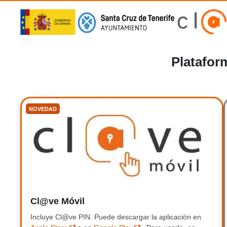
Platafor
NOVEDAD
Cl@ve Móvil
Clave Móvil
Incluye Cl@ve PIN.
Incluye Clave PIN.
Puede descargar la aplicación en