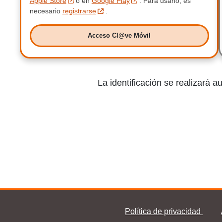
Apple Store
o en
Google Play
.
Para usarlo, es
necesario
registrarse
.
Acceso Cl@ve Móvil
Acceso Clave Móvil
La identificación se realizará 
Política de privacidad
Pie Clave