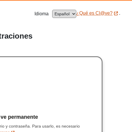
.El cambio de idioma recargará automá
¿Qué es Cl@ve?
.
Idioma
¿Qué es Cl@ve?
traciones
eccione el método de identificación de Cl@ve
ctrónico
ve permanente
Clave permanente
trónico cualificado.
io y contraseña.
Usuario y contraseña.
Para usarlo, es necesario