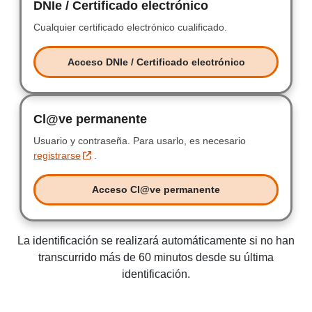
DNIe / Certificado electrónico
DNIe / Certificad
Cualquier certificado electrónico cualificado.
Cualquier certificad
Acceso DNIe / Certificado electrónico
Acceso DNIe / Certificado electr
Cl@ve permanente
Clave permanente
Usuario y contraseña.
Usuario y contraseña.
Para usarlo, es necesario
registrarse
.
Acceso Cl@ve permanente
Acceso Clave permanente
La identificación se realizará automáticamente si no han
transcurrido más de 60 minutos desde su última
identificación.