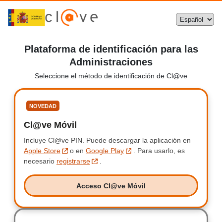
Plataforma de identificación para las
Administraciones
Seleccione el método de identificación de Cl@ve
Seleccione
NOVEDAD
Cl@ve Móvil
Clave Móvil
Incluye Cl@ve PIN.
Incluye Clave PIN.
Puede descargar la aplicación en
Apple Store
o en
Google Play
.
Para usarlo, es
necesario
registrarse
.
Acceso Cl@ve Móvil
Acceso Clave Móvil