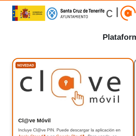
Platafor
NOVEDAD
Cl@ve Móvil
Clave Móvil
Incluye Cl@ve PIN.
Incluye Clave PIN.
Puede descargar la aplicación en