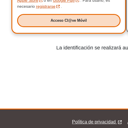
Apple Store
o en
Google Play
.
Para usarlo, es
necesario
registrarse
.
Acceso Cl@ve Móvil
Acceso Clave Móvil
La identificación se realizará 
Política de privacidad
Pie Clave